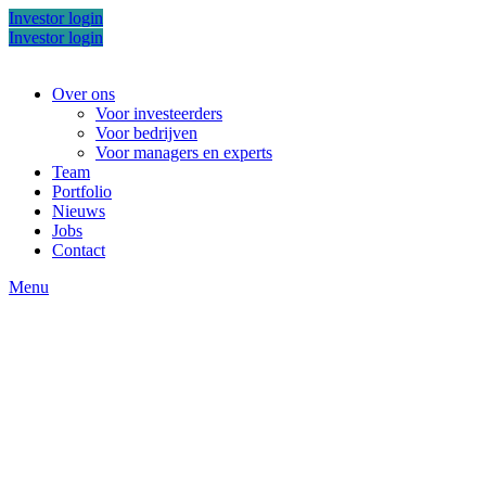
Investor login
Investor login
Over ons
Voor investeerders
Voor bedrijven
Voor managers en experts
Team
Portfolio
Nieuws
Jobs
Contact
Menu